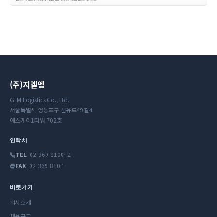
(주)지엘엠
GLM Logistics Co., Ltd.
서울특별시 영등포구 선유로49길4
에스케이1타워 702호
연락처
TEL
02-369-8100~2
FAX
02-369-8107
바로가기
회사소개
채용공고